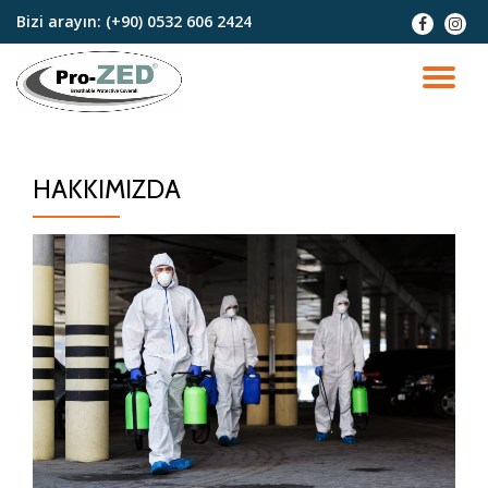
Bizi arayın:
(+90) 0532 606 2424
fa-
fa-
facebook
insta
İçeriğe
geç
DO
AÇ
HAKKIMIZDA